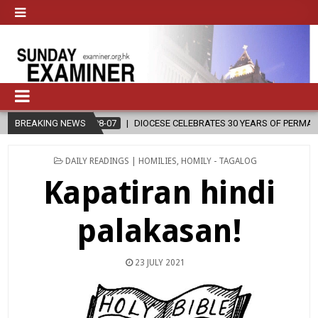
026-08-07
BREAKING NEWS
DIOCESE CELEBRATES 30 YEARS OF PERMANENT DIACONATE 
POSTED
DAILY READINGS | HOMILIES
,
HOMILY - TAGALOG
IN
Kapatiran hindi
palakasan!
23 JULY 2021