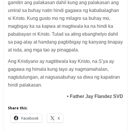
gamitin ang palakasan dahil kung ang palakasan ang
umiral sa buhay natin hindi gagawa ng kababalaghan
si Kristo. Kung gusto mo ng milagro sa buhay mo,
magbigay ka sa kapwa at magtiwala ka na hindi ka
pababayan ni Kristo. Tulad sa ating ebanghelyo dahil
sa pag-alay at handang pagbibigay ng kanyang tinapay
at isda, ang mga tao ay pinagpala.
Ang Kristiyano ay nagtitiwala kay Kristo, na S’ya ay
gagawa ng himala kung tayo ay nagmamahalan,
nagtutulungan, at nagsasabuhay sa diwa ng kapatiran
hindi palakasan.
•
Father Jay Flandez SVD
Share this:
Facebook
X