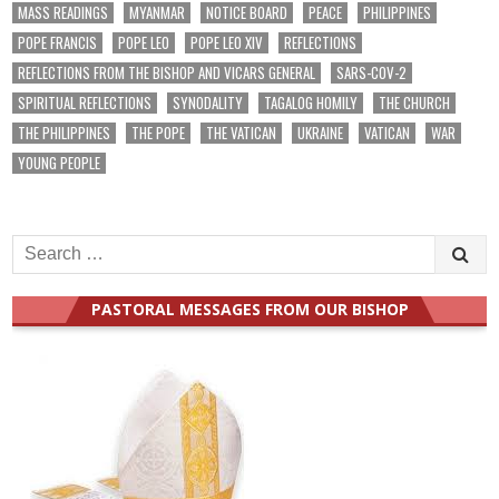
MASS READINGS
MYANMAR
NOTICE BOARD
PEACE
PHILIPPINES
POPE FRANCIS
POPE LEO
POPE LEO XIV
REFLECTIONS
REFLECTIONS FROM THE BISHOP AND VICARS GENERAL
SARS-COV-2
SPIRITUAL REFLECTIONS
SYNODALITY
TAGALOG HOMILY
THE CHURCH
THE PHILIPPINES
THE POPE
THE VATICAN
UKRAINE
VATICAN
WAR
YOUNG PEOPLE
Search
for:
PASTORAL MESSAGES FROM OUR BISHOP