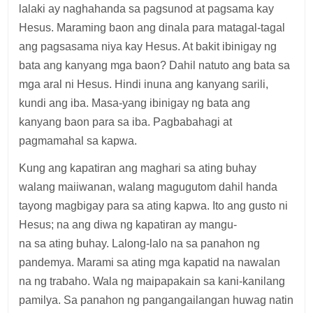
lalaki ay naghahanda sa pagsunod at pagsama kay
Hesus. Maraming baon ang dinala para matagal-tagal
ang pagsasama niya kay Hesus. At bakit ibinigay ng
bata ang kanyang mga baon? Dahil natuto ang bata sa
mga aral ni Hesus. Hindi inuna ang kanyang sarili,
kundi ang iba. Masa-yang ibinigay ng bata ang
kanyang baon para sa iba. Pagbabahagi at
pagmamahal sa kapwa.
Kung ang kapatiran ang maghari sa ating buhay
walang maiiwanan, walang magugutom dahil handa
tayong magbigay para sa ating kapwa. Ito ang gusto ni
Hesus; na ang diwa ng kapatiran ay mangu-
na sa ating buhay. Lalong-lalo na sa panahon ng
pandemya. Marami sa ating mga kapatid na nawalan
na ng trabaho. Wala ng maipapakain sa kani-kanilang
pamilya. Sa panahon ng pangangailangan huwag natin