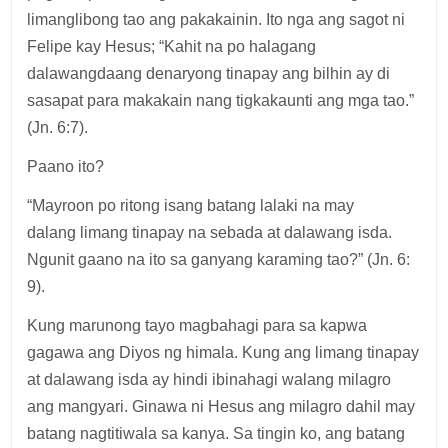
limanglibong tao ang pakakainin. Ito nga ang sagot ni
Felipe kay Hesus; “Kahit na po halagang
dalawangdaang denaryong tinapay ang bilhin ay di
sasapat para makakain nang tigkakaunti ang mga tao.”
(Jn. 6:7).
Paano ito?
“Mayroon po ritong isang batang lalaki na may
dalang limang tinapay na sebada at dalawang isda.
Ngunit gaano na ito sa ganyang karaming tao?” (Jn. 6:
9).
Kung marunong tayo magbahagi para sa kapwa
gagawa ang Diyos ng himala. Kung ang limang tinapay
at dalawang isda ay hindi ibinahagi walang milagro
ang mangyari. Ginawa ni Hesus ang milagro dahil may
batang nagtitiwala sa kanya. Sa tingin ko, ang batang