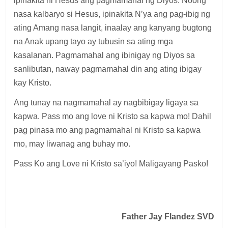
ipinakita ni Hesus ang pagmamahal ng Diyos. Noong
nasa kalbaryo si Hesus, ipinakita N’ya ang pag-ibig ng
ating Amang nasa langit, inaalay ang kanyang bugtong
na Anak upang tayo ay tubusin sa ating mga
kasalanan. Pagmamahal ang ibinigay ng Diyos sa
sanlibutan, naway pagmamahal din ang ating ibigay
kay Kristo.
Ang tunay na nagmamahal ay nagbibigay ligaya sa
kapwa. Pass mo ang love ni Kristo sa kapwa mo! Dahil
pag pinasa mo ang pagmamahal ni Kristo sa kapwa
mo, may liwanag ang buhay mo.
Pass Ko ang Love ni Kristo sa’iyo! Maligayang Pasko!
Father Jay Flandez SVD