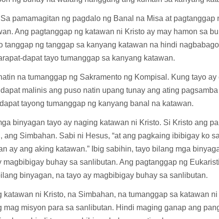
Sa pamamagitan ng pagdalo ng Banal na Misa at pagtanggap 
wan. Ang pagtanggap ng katawan ni Kristo ay may hamon sa buh
yo tanggap ng tanggap sa kanyang katawan na hindi nagbabago
arapat-dapat tayo tumanggap sa kanyang katawan.
 natin na tumanggap ng Sakramento ng Kompisal. Kung tayo ay
 dapat malinis ang puso natin upang tunay ang ating pagsamba
-dapat tayong tumanggap ng kanyang banal na katawan.
ga binyagan tayo ay naging katawan ni Kristo. Si Kristo ang pa
, ang Simbahan. Sabi ni Hesus, “at ang pagkaing ibibigay ko s
an ay ang aking katawan.” Ibig sabihin, tayo bilang mga binyag
ay magbibigay buhay sa sanlibutan. Ang pagtanggap ng Eukaris
bilang binyagan, na tayo ay magbibigay buhay sa sanlibutan.
g katawan ni Kristo, na Simbahan, na tumanggap sa katawan ni K
 mag misyon para sa sanlibutan. Hindi maging ganap ang pang