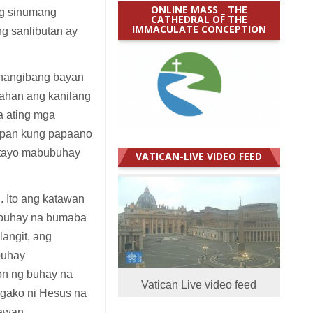
ONLINE MASS _ THE
g sinumang
CATHEDRAL OF THE
IMMACULATE CONCEPTION
ng sanlibutan ay
 nangibang bayan
ahan ang kanilang
a ating mga
rapan kung papaano
 tayo mabubuhay
VATICAN-LIVE VIDEO FEED
 Ito ang katawan
y buhay na bumaba
langit, ang
ubuhay
on ng buhay na
Vatican Live video feed
ngako ni Hesus na
awan.