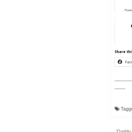
Dail
Share thi
Fac
______
____
Tagg
← ‘Daddy 