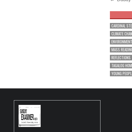
Post
navig
CARDINAL ST
CLIMATE CHA
ENVIRONMEN
MASS READIN
REFLECTIONS
TAGALOG HOM
YOUNG PEOPL