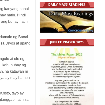
DAILY MASS READINGS
ng kanyang banal
ay natin. Hindi
 ang buhay natin.
 dumalo ng Banal
JUBILEE PRAYER 2025
 sa Diyos at upang
ngulo at ulo ng
a ikabubuhay ng
an, na katawan ni
tiya ay may hamon
risto, tayo ay
tanggap natin sa