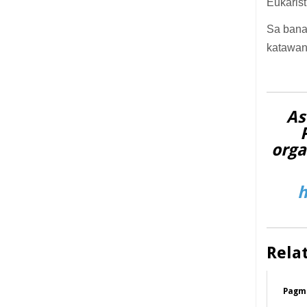
Eukaris
Sa banal
katawan
As
orga
h
Rela
Pagm