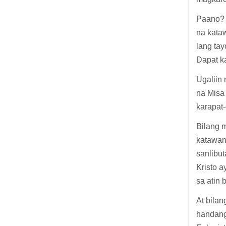
Paano? 
na kata
lang ta
Dapat k
Ugaliin
na Misa
karapat
Bilang m
katawan
sanlibut
Kristo 
sa atin 
At bilan
handang