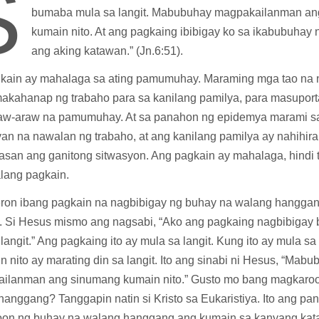
S
bumaba mula sa langit. Mabubuhay magpakailanman an
kumain nito. At ang pagkaing ibibigay ko sa ikabubuhay 
ang aking katawan.” (Jn.6:51).
kain ay mahalaga sa ating pamumuhay. Maraming mga tao na
akahanap ng trabaho para sa kanilang pamilya, para masuport
aw-araw na pamumuhay. At sa panahon ng epidemya marami s
an na nawalan ng trabaho, at ang kanilang pamilya ay nahihi
san ang ganitong sitwasyon. Ang pagkain ay mahalaga, hindi
lang pagkain.
ron ibang pagkain na nagbibigay ng buhay na walang hanggan.
to. Si Hesus mismo ang nagsabi, “Ako ang pagkaing nagbibiga
langit.” Ang pagkaing ito ay mula sa langit. Kung ito ay mula sa 
 nito ay marating din sa langit. Ito ang sinabi ni Hesus, “Mab
ilanman ang sinumang kumain nito.” Gusto mo bang magkaro
anggang? Tanggapin natin si Kristo sa Eukaristiya. Ito ang pa
on ng buhay na walang hanggang ang kumain sa kanyang kat