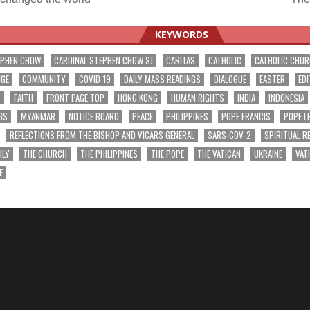
ation
KEYWORDS
EPHEN CHOW
CARDINAL STEPHEN CHOW SJ
CARITAS
CATHOLIC
CATHOLIC CHU
NGE
COMMUNITY
COVID-19
DAILY MASS READINGS
DIALOGUE
EASTER
EDI
T
FAITH
FRONT PAGE TOP
HONG KONG
HUMAN RIGHTS
INDIA
INDONESIA
GS
MYANMAR
NOTICE BOARD
PEACE
PHILIPPINES
POPE FRANCIS
POPE L
REFLECTIONS FROM THE BISHOP AND VICARS GENERAL
SARS-COV-2
SPIRITUAL R
ILY
THE CHURCH
THE PHILIPPINES
THE POPE
THE VATICAN
UKRAINE
VAT
E