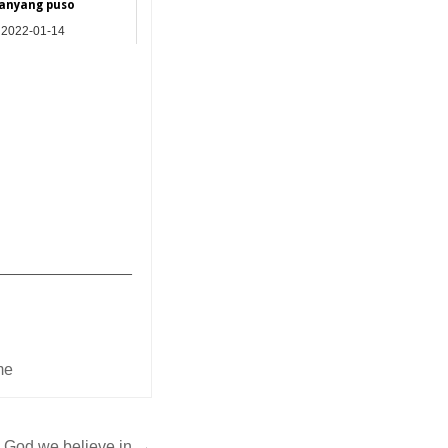
anyang puso
2022-01-14
mily - Tagalog
_______________
me
 God we believe in →