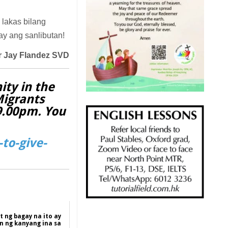
 lakas bilang
ay ang sanlibutan!
er Jay Flandez SVD
ity in the
Migrants
 9.00pm. You
to-give-
t ng bagay na ito ay
n ng kanyang ina sa