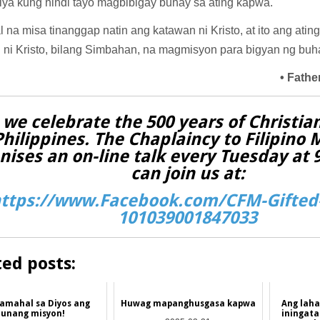
tiya kung hindi tayo magbibigay buhay sa ating kapwa.
 na misa tinanggap natin ang katawan ni Kristo, at ito ang ating
 ni Kristo, bilang Simbahan, na magmisyon para bigyan ng buh
• Fath
 we celebrate the 500 years of Christian
Philippines. The Chaplaincy to Filipino 
nises an on-line talk every Tuesday at
can join us at:
ttps://www.Facebook.com/CFM-Gifted-
101039001847033
ted posts:
amahal sa Diyos ang
Huwag mapanghusgasa kapwa
Ang laha
unang misyon!
iningata