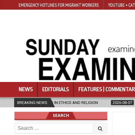
EMERGENCY HOTLINES FOR MIGRANT WORKERS
YOUTUBE • CAT
NEWS
EDITORIALS
FEATURES | COMMENTAR
ER’S IN ETHICS AND RELIGION
BREAKING NEWS
2026-08-07
DIOCESE CELEBRATE
SEARCH
Search
for: