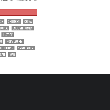
RCH
CHILDREN
CHINA
TORIAL
ENGLISH HOMILY
JUSTICE
EO
POPE LEO XIV
EFLECTIONS
SYNODALITY
ICAN
WAR