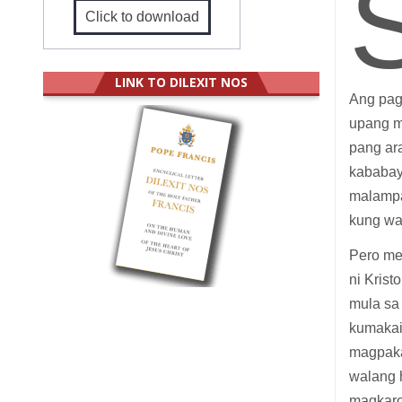
Click to download
LINK TO DILEXIT NOS
Ang pag
upang m
pang ar
kababay
malampa
kung wa
Pero me
ni Kris
mula sa 
kumakain
magpaka
walang h
magkaro