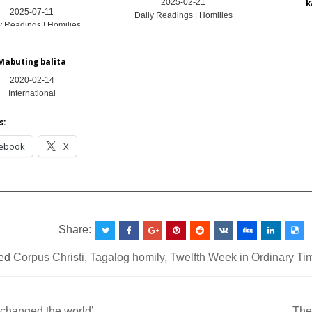
2025-02-21
k
2025-07-11
Daily Readings | Homilies
y Readings | Homilies
Ho
Mabuting balita
2020-02-14
International
s:
ebook
X
__________________________________________________
Share:
ed
Corpus Christi
,
Tagalog homily
,
Twelfth Week in Ordinary Ti
changed the world’
The