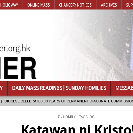
HOLIC WAY
ONLINE MASS
CHANCERY NOTICES
ARCHIVES
SUP
Y
DAILY MASS READINGS | SUNDAY HOMILIES
MESSAG
S 30 YEARS OF PERMANENT DIACONATE COMMISSION
2026-08-07
POSTED
HOMILY - TAGALOG
IN
Katawan ni Kristo