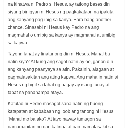
na itinatwa ni Pedro si Hesus, ay tatlong beses din
siyang binigyan ni Hesus ng pagkakataon na ipakita
ang kanyang pag-ibig sa kanya. Para bang another
chance. Sinasabi ni Hesus kay Pedro na ang
magmahal o umibig sa kanya ay magmahal at umibig
sa kapwa.
Tayong lahat ay tinatanong din ni Hesus. Mahal ba
natin siya? At kung ang sagot natin ay oo, ganon din
ang kanyang paanyaya sa atin. Pakainin, alagaan at
pagmalasakitan ang ating kapwa. Ang mahalin natin si
Hesus ng higit sa lahat ng bagay ay isang tunay at
tapat na pananampalataya.
Katulad ni Pedro masagot sana natin ng buong
katapatan at kababaan ng loob ang tanong ni Hesus,
“Mahal mo ba ako? At tayo naway tumugon sa
pamamagitan ng pag kalinga at pag mamalasakit sa