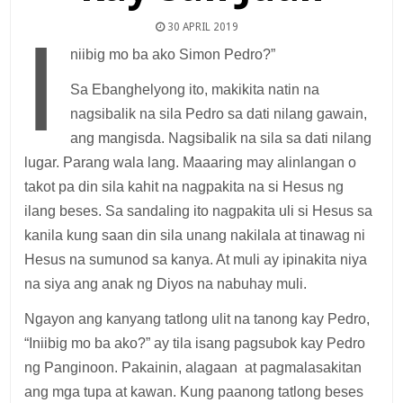
30 APRIL 2019
I
niibig mo ba ako Simon Pedro?”
Sa Ebanghelyong ito, makikita natin na
nagsibalik na sila Pedro sa dati nilang gawain,
ang mangisda. Nagsibalik na sila sa dati nilang
lugar. Parang wala lang. Maaaring may alinlangan o
takot pa din sila kahit na nagpakita na si Hesus ng
ilang beses. Sa sandaling ito nagpakita uli si Hesus sa
kanila kung saan din sila unang nakilala at tinawag ni
Hesus na sumunod sa kanya. At muli ay ipinakita niya
na siya ang anak ng Diyos na nabuhay muli.
Ngayon ang kanyang tatlong ulit na tanong kay Pedro,
“Iniibig mo ba ako?” ay tila isang pagsubok kay Pedro
ng Panginoon. Pakainin, alagaan at pagmalasakitan
ang mga tupa at kawan. Kung paanong tatlong beses