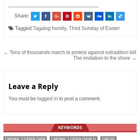
________________________________
Share:
Tagged
Tagalog homily
,
Third Sunday of Easter
Post
← Tens of thousands march to protest against extradition bill
The invitation to the shore →
navigation
Leave a Reply
You must be
logged in
to post a comment.
KEYWORDS
CARDINAL STEPHEN CHOW
CARDINAL STEPHEN CHOW SJ
CARITAS