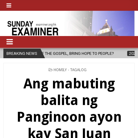
F THE GOSPEL, BRING HOPE TO PEOPLE?
BREAKING NEWS
2026-08-06
FATHER SER
POSTED
HOMILY - TAGALOG
IN
Ang mabuting
balita ng
Panginoon ayon
kay San Juan