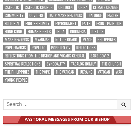
CATHOLIC
CATHOLIC CHURCH
CHILDREN
CHINA
CLIMATE CHANGE
COMMUNITY
COVID-19
DAILY MASS READINGS
DIALOGUE
EASTER
EDITORIAL
ENGLISH HOMILY
ENVIRONMENT
FAITH
FRONT PAGE TOP
HONG KONG
HUMAN RIGHTS
INDIA
INDONESIA
JUSTICE
MASS READINGS
MYANMAR
NOTICE BOARD
PEACE
PHILIPPINES
POPE FRANCIS
POPE LEO
POPE LEO XIV
REFLECTIONS
REFLECTIONS FROM THE BISHOP AND VICARS GENERAL
SARS-COV-2
SPIRITUAL REFLECTIONS
SYNODALITY
TAGALOG HOMILY
THE CHURCH
THE PHILIPPINES
THE POPE
THE VATICAN
UKRAINE
VATICAN
WAR
YOUNG PEOPLE
Search
for:
PASTORAL MESSAGES FROM OUR BISHOP