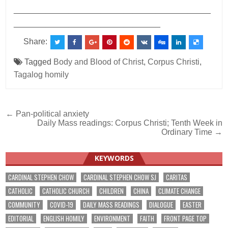
___________________________________________
________________________________
Share:
Tagged
Body and Blood of Christ
,
Corpus Christi
,
Tagalog homily
Post
← Pan-political anxiety
Daily Mass readings: Corpus Christi; Tenth Week in
navigation
Ordinary Time →
KEYWORDS
CARDINAL STEPHEN CHOW
CARDINAL STEPHEN CHOW SJ
CARITAS
CATHOLIC
CATHOLIC CHURCH
CHILDREN
CHINA
CLIMATE CHANGE
COMMUNITY
COVID-19
DAILY MASS READINGS
DIALOGUE
EASTER
EDITORIAL
ENGLISH HOMILY
ENVIRONMENT
FAITH
FRONT PAGE TOP