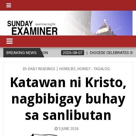
LIGION
BREAKING NEWS
2026-08-07
DIOCESE CELEBRATES 30 YEARS OF PERMANE
POSTED
DAILY READINGS | HOMILIES
,
HOMILY - TAGALOG
IN
Katawan ni Kristo,
nagbibigay buhay
sa sanlibutan
5 JUNE 2026