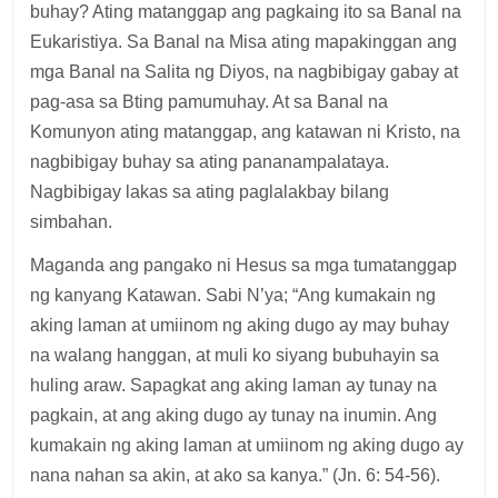
buhay? Ating matanggap ang pagkaing ito sa Banal na
Eukaristiya. Sa Banal na Misa ating mapakinggan ang
mga Banal na Salita ng Diyos, na nagbibigay gabay at
pag-asa sa Bting pamumuhay. At sa Banal na
Komunyon ating matanggap, ang katawan ni Kristo, na
nagbibigay buhay sa ating pananampalataya.
Nagbibigay lakas sa ating paglalakbay bilang
simbahan.
Maganda ang pangako ni Hesus sa mga tumatanggap
ng kanyang Katawan. Sabi N’ya; “Ang kumakain ng
aking laman at umiinom ng aking dugo ay may buhay
na walang hanggan, at muli ko siyang bubuhayin sa
huling araw. Sapagkat ang aking laman ay tunay na
pagkain, at ang aking dugo ay tunay na inumin. Ang
kumakain ng aking laman at umiinom ng aking dugo ay
nana­ nahan sa akin, at ako sa kanya.” (Jn. 6: 54-56).