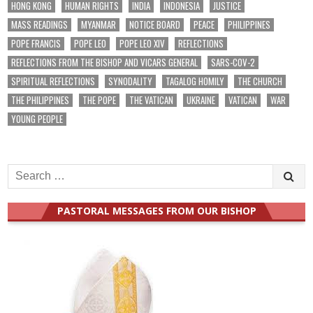
HONG KONG
HUMAN RIGHTS
INDIA
INDONESIA
JUSTICE
MASS READINGS
MYANMAR
NOTICE BOARD
PEACE
PHILIPPINES
POPE FRANCIS
POPE LEO
POPE LEO XIV
REFLECTIONS
REFLECTIONS FROM THE BISHOP AND VICARS GENERAL
SARS-COV-2
SPIRITUAL REFLECTIONS
SYNODALITY
TAGALOG HOMILY
THE CHURCH
THE PHILIPPINES
THE POPE
THE VATICAN
UKRAINE
VATICAN
WAR
YOUNG PEOPLE
Search
for:
PASTORAL MESSAGES FROM OUR BISHOP