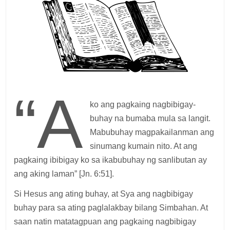
“A
ko ang pag­kaing nagbibigay-
buhay na bumaba mula sa langit.
Mabu­buhay magpakailanman ang
sinu­mang kumain nito. At ang
pagkaing ibibigay ko sa ikabubuhay ng sanlibutan ay
ang aking laman” [Jn. 6:51].
Si Hesus ang ating buhay, at Sya ang nagbibigay
buhay para sa ating paglalakbay bilang Simbahan. At
saan natin matatagpuan ang pagkaing nagbibigay