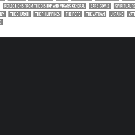
REFLECTIONS FROM THE BISHOP AND VICARS GENERAL
SARS-COV-2
SPIRITUAL R
ILY
THE CHURCH
THE PHILIPPINES
THE POPE
THE VATICAN
UKRAINE
VAT
E