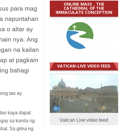
ONLINE MASS _ THE
esus para mag
CATHEDRAL OF THE
IMMACULATE CONCEPTION
na napuntahan
a o altar ay
hain nya. Ang
ugan na kailan
ap at pagkain
VATICAN-LIVE VIDEO FEED
ing bahagi
bong tao ay
tao kaya dapat
Vatican Live video feed
gay sa kanila ng
hat. Sa gitna ng