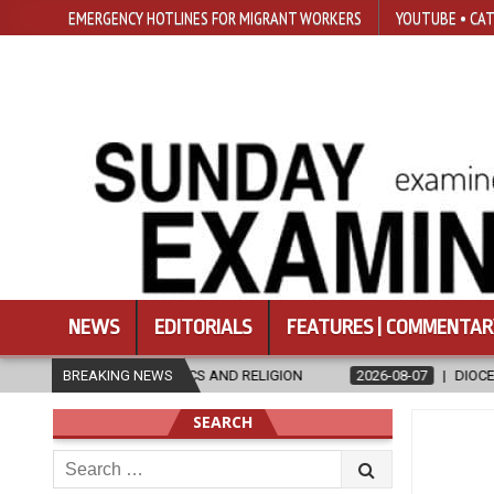
EMERGENCY HOTLINES FOR MIGRANT WORKERS
YOUTUBE • CAT
NEWS
EDITORIALS
FEATURES | COMMENTAR
CS AND RELIGION
BREAKING NEWS
2026-08-07
DIOCESE CELEBRATES 30 YEARS 
SEARCH
Search
for: