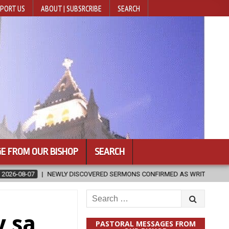
PORT US
ABOUT | SUBSRCRIBE
SEARCH
E FROM OUR BISHOP
SEARCH
VERED SERMONS CONFIRMED AS WRITTEN BY ST. AUGUSTINE
2026-
Search
for:
y sa
PASTORAL MESSAGES FROM