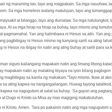
an ng maraming tao, tayo ang magpakain. Sa mga nauuhaw, t
om. Sa mga homeless walang matuluyan, tayo ang tumangga
maysakit at bilanggo, tayo ang dumalaw. Sa mga nalulungkot, 
ya. At sa mga hirap na hirap sa buhay, tayo mismo ang tumulo
at pagmamahal. Yan ang halimbawa ni Hesus sa atin. Yan ang
 ang pagbibigay ni Hesus mismo ng kanyang sarili sa ating lahat.
g ni Hesus na ibigay rin natin ang ating buhay at sarili para sa 
man siguro kailangang mapakain natin ang limang libong katao.
ay mapakain natin ay malaking biyaya na iyon bilang pagtugon
ng magbibigay sa kanila ng makakain.”Tayo mismo. Ikaw at a
ra sa ating kapwa na nangangailangan. Huwag tayong tatalikod
g kapwa na nagugutom at salat sa buhay. Sa gayon ang pagtan
 at Dugo ni Kristo sa Misa ay mas magiging makabuluhan.
 ni Kristo. Amen. Tara po pakainin natin ang mga nagugutom 