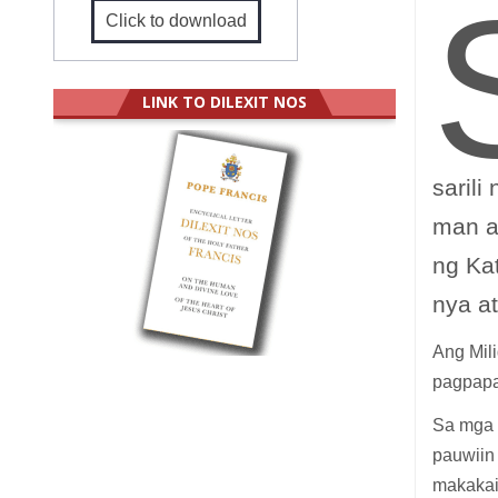
Click to download
LINK TO DILEXIT NOS
sarili
man a
ng Ka
nya a
Ang Mili
pagpapa
Sa mga 
pauwiin
makakai