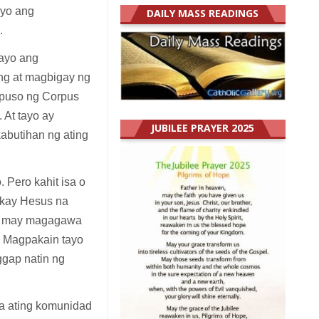
ayo ang
DAILY MASS READINGS
p.
tayo ang
ng at magbigay ng
 puso ng Corpus
 At tayo ay
JUBILEE PRAYER 2025
kabutihan ng ating
 Pero kahit isa o
 kay Hesus na
ko may magagawa
. Magpakain tayo
ggap natin ng
sa ating komunidad