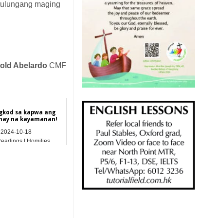
t tulungang maging
nold Abelardo
CMF
ngkod sa kapwa ang
unay na kayamanan!
2024-10-18
Readings | Homilies