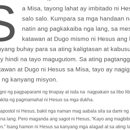
S
a Misa, tayong lahat ay imbitado ni H
salo salo. Kumpara sa mga handaan 
natin ang pagkakaiba nga lang, sa mes
katawan at Dugo mismo ni Hesus ang 
 nyang buhay para sa ating kaligtasan at kabus
y hindi na tayo magugutom. Sa ating pagtangg
tawan at Dugo ni Hesus sa Misa, tayo ay nagig
t ng kanyang misyon.
gro ng pagpaparami ng tinapay at isda na nagpakain sa libo li
kita ng pagmamahal ni Hesus sa mga dukha.
apostol ni Hesus, bakit nga naman mag aabala sila sa dami ng 
 na lang. Pero maganda ang sagot ni Hesus, “Kayo ang magbibi
n.” Isang hamon ni Hesus sa kanyang mga alagad at sa ating la