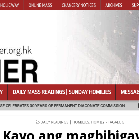
HOLIC WAY
ONLINE MASS
CHANCERY NOTICES
ARCHIVES
SUP
Y
DAILY MASS READINGS | SUNDAY HOMILIES
MESSAG
OF PERMANENT DIACONATE COMMISSION
2026-08-07
NEWLY DISCO
POSTED
DAILY READINGS | HOMILIES
,
HOMILY - TAGALOG
IN
Kayo ang magbibiga