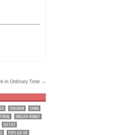
_______________
ek in Ordinary Time →
RCH
CHILDREN
CHINA
TORIAL
ENGLISH HOMILY
JUSTICE
EO
POPE LEO XIV