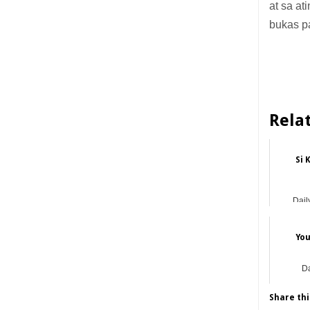
at sa at
bukas p
Rela
Si 
Dail
You
Da
Share thi