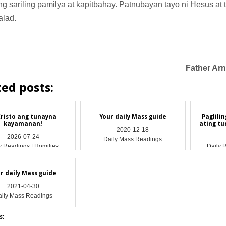
ing sariling pamilya at kapitbahay. Patnubayan tayo ni Hesus a
alad.
Father Ar
ted posts:
Kristo ang tunayna
Your daily Mass guide
Paglili
kayamanan!
ating t
2020-12-18
2026-07-24
Daily Mass Readings
y Readings | Homilies
Daily 
r daily Mass guide
2021-04-30
ily Mass Readings
s: