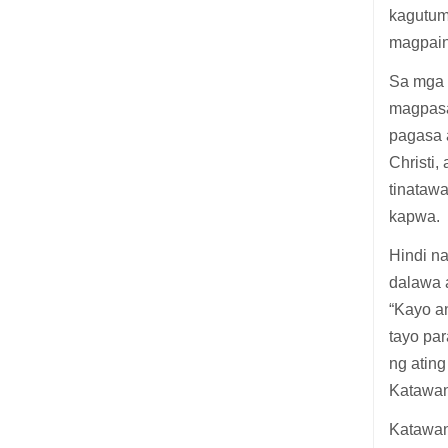
kagutum
magpain
Sa mga 
magpasa
pagasa 
Christi,
tinatawa
kapwa.
Hindi na
dalawa 
“Kayo a
tayo pa
ng atin
Katawan
Katawan