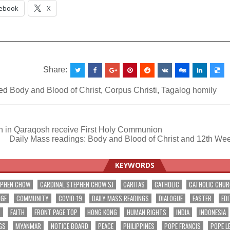
ebook
X
__________________________________________________
Share:
ed
Body and Blood of Christ
,
Corpus Christi
,
Tagalog homily
n in Qaraqosh receive First Holy Communion
Daily Mass readings: Body and Blood of Christ and 12th We
ation
KEYWORDS
EPHEN CHOW
CARDINAL STEPHEN CHOW SJ
CARITAS
CATHOLIC
CATHOLIC CHU
NGE
COMMUNITY
COVID-19
DAILY MASS READINGS
DIALOGUE
EASTER
EDI
T
FAITH
FRONT PAGE TOP
HONG KONG
HUMAN RIGHTS
INDIA
INDONESIA
GS
MYANMAR
NOTICE BOARD
PEACE
PHILIPPINES
POPE FRANCIS
POPE L