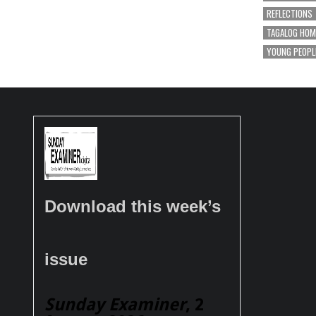
REFLECTIONS
TAGALOG HOM
YOUNG PEOPL
Download this week’s
issue
Sunday Examiner
, 2