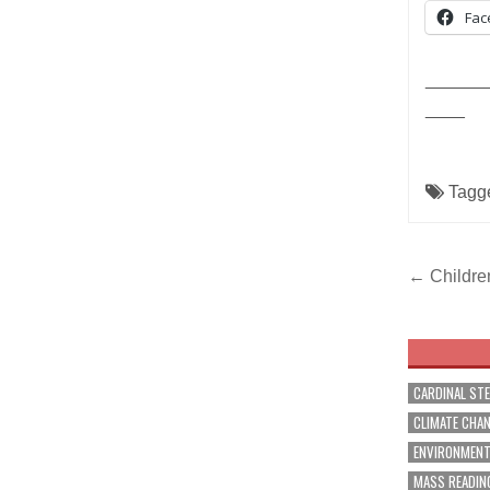
Fac
______
____
Tagg
Post
← Childre
navig
CARDINAL ST
CLIMATE CHA
ENVIRONMEN
MASS READIN