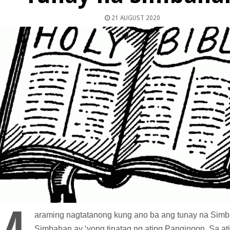
21 AUGUST 2020
araming nagtatanong kung ano ba ang tunay na Simb
Simbahan ay ‘yong tinatag ng ating Panginoon. Sa at