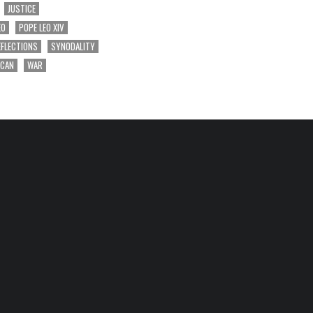
JUSTICE
EO
POPE LEO XIV
EFLECTIONS
SYNODALITY
ICAN
WAR