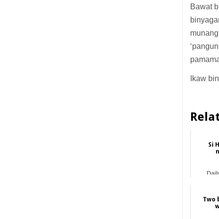
Bawat b
binyaga
munang 
‘pangun
pamamag
Ikaw bi
Rela
Si 
n
Dail
Two b
w