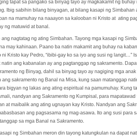
ging tapat sa pangako sa binyag tayo ay magkakamit ng buhay
. Ibig sabihin bilang binyagan, at bilang kasapi ng Simbahan 
pan na mamuhay na naaayon sa kalooban ni Kristo at ating pa
 ng matuwid at banal.
to ang nagtatag ng ating Simbahan. Tayong mga kasapi ng Sim
na may kahinaan. Paano ba natin makamit ang buhay na kaban
ni Kristo kay Pedro, “ibibi-gay ko sa iyo ang susi ng langit…” 
 natin ang kabanalan ay ang pagtanggap ng sakramento. Dapat
ramento ng Binyag, dahil sa binyag tayo ay nagiging mga anak 
 ang sakramento ng Banal na Misa, kung saan matanggap nati
ara bigyan ng lakas ang ating espiritual na pamumuhay. Kung t
mali, nandyan ang Sakramento ng Kumpisal, para mapatawad t
an at maibalik ang ating ugnayan kay Kristo. Nandyan ang Sak
abasbasan ang pagsasama ng mag-asawa. Ito ang susi para sa 
tanggap sa mga Banal na Sakramento.
kasapi ng Simbahan meron din tayong katungkulan na dapat na