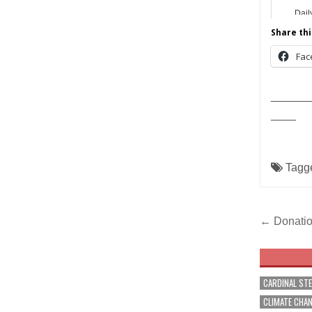
Dail
Share thi
Fac
______
____
Tagg
Post
← Donation
navig
CARDINAL ST
CLIMATE CHA