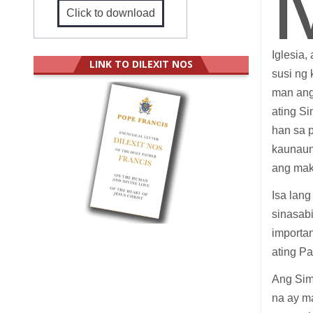
Click to download
Iglesia,
LINK TO DILEXIT NOS
susi ng 
man ang 
ating S
han sa 
kaunaun
ang ma
Isa lan
sinasab
importa
ating P
Ang Sim
na ay ma