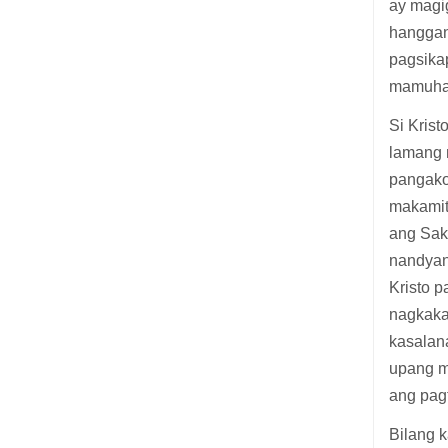
ay magi
hanggang
pagsika
mamuhay
Si Kris
lamang 
pangako 
makamit
ang Sak
nandyan
Kristo p
nagkaka
kasalan
upang m
ang pag
Bilang 