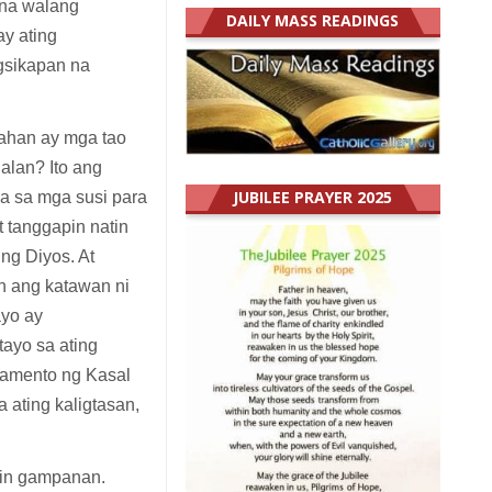
 na walang
DAILY MASS READINGS
ay ating
gsikapan na
bahan ay mga tao
alan? Ito ang
JUBILEE PRAYER 2025
Isa sa mga susi para
 tanggapin natin
ng Diyos. At
n ang katawan ni
ayo ay
ayo sa ating
ramento ng Kasal
ating kaligtasan,
tin gampanan.