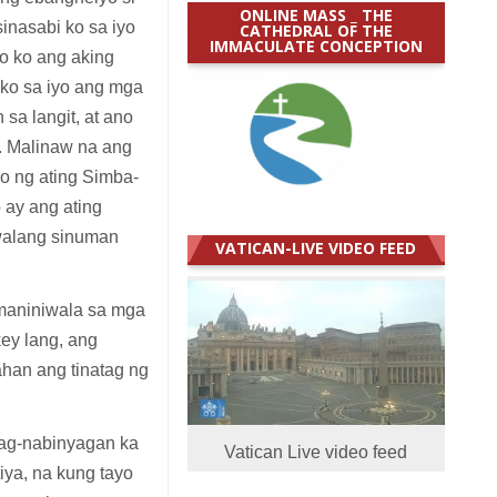
ONLINE MASS _ THE
inasabi ko sa iyo
CATHEDRAL OF THE
IMMACULATE CONCEPTION
yo ko ang aking
 ko sa iyo ang mga
 sa langit, at ano
). Malinaw na ang
o ng ating Simba-
 ay ang ating
walang sinuman
VATICAN-LIVE VIDEO FEED
 maniniwala sa mga
ey lang, ang
ahan ang tinatag ng
pag-nabinyagan ka
Vatican Live video feed
tiya, na kung tayo