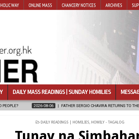
HOLIC WAY
ONLINE MASS
CHANCERY NOTICES
ARCHIVES
SUP
Y
DAILY MASS READINGS | SUNDAY HOMILIES
MESSAG
FATHER SERGIO CHAVIRA RETURNS TO THE LORD
2026-08-06
POSTED
DAILY READINGS | HOMILIES
,
HOMILY - TAGALOG
IN
Tunay na Simbaha