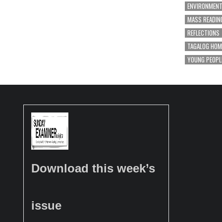
ENVIRONMEN
MASS READIN
REFLECTIONS
TAGALOG HOM
YOUNG PEOPL
Download this week’s
issue