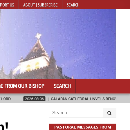
PORT US
ABOUT | SUBSRCRIBE
SEARCH
E FROM OUR BISHOP
SEARCH
CALAPAN CATHEDRAL UNVEILS RENOVATED SANCTUARY AHEAD OF DIOCES
Search
for:
n!
PASTORAL MESSAGES FROM