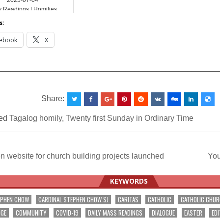
2025-07-04
y Readings | Homilies
s:
ebook
X
__________________________________________________
Share:
ed
Tagalog homily
,
Twenty first Sunday in Ordinary Time
 website for church building projects launched
You
ation
KEYWORDS
EPHEN CHOW
CARDINAL STEPHEN CHOW SJ
CARITAS
CATHOLIC
CATHOLIC CHU
NGE
COMMUNITY
COVID-19
DAILY MASS READINGS
DIALOGUE
EASTER
EDI