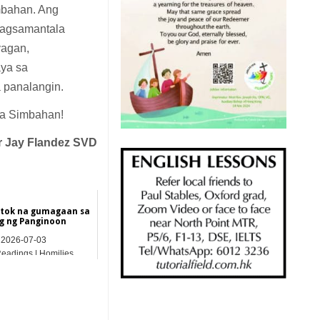
mbahan. Ang
pagsamantala
yagan,
aya sa
a panalangin.
na Simbahan!
r Jay
Flandez
SVD
tok na gumagaan sa
ng ng Panginoon
2026-07-03
Readings | Homilies