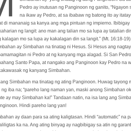
M
Pedro ay inutusan ng Panginoon ng ganito, “Ngayon s
na ikaw ay Pedro, at sa ibabaw ng batong ito ay itata
 at di mananaig sa kanya ang mga pintuan ng impierno. Ibibigay
kaharian ng langit: ano man ang talian mo sa lupa ay tatalian din
kalagan mo sa lupa ay kakalagan din sa langit.” (Mt. 16:18-19
imbahan ay Simbahan na tinatag ni Hesus. Si Hesus ang nagtay
pamamagitan ni Pedro at ng kanyang mga alagad. Si San Pedro
ahang Santo Papa, at nangako ang Panginoon kay Pedro na 
kakawasak ng kanyang Simbahan.
g ang Simbahan ma tinatag ng ating Panginoon. Huwag tayong
i ng iba na; “pareho lang naman yan, maski anong Simbahan ok
nte ay may Simbahan ka!” Tandaan natin, na isa lang ang Simb
anginoon. Hindi pareho lang yan!
bahan ay daan para sa ating kaligtasan. Hindi “automatic” na 
liligtas ka na. Ang ating binyag ay nagbibigay sa atin ng garan