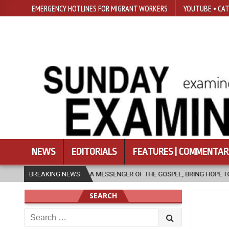
EMERGENCY HOTLINES FOR MIGRANT WORKERS
YOUTUBE • CAT
NEWS
EDITORIALS
FEATURES | COMMENTAR
A MESSENGER OF THE GOSPEL, BRING HOPE TO PEOPLE?
BREAKING NEWS
2026-08-06
SEARCH
Search
for: