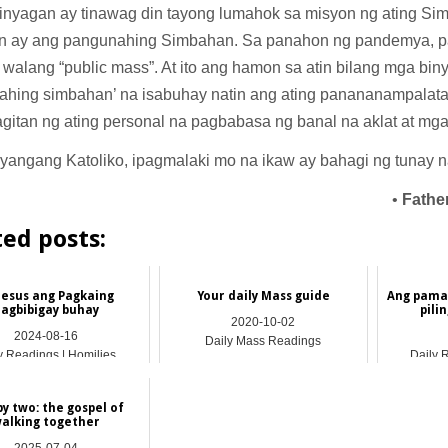
inyagan ay tinawag din tayong lumahok sa misyon ng ating Si
n ay ang pangunahing Simbahan. Sa panahon ng pandemya, 
walang “public mass”. At ito ang hamon sa atin bilang mga bin
ahing simbahan’ na isabuhay natin ang ating panananampalat
itan ng ating personal na pagbabasa ng banal na aklat at mg
nyangang Katoliko, ipagmalaki mo na ikaw ay bahagi ng tunay 
•
Fathe
ted posts:
Hesus ang Pagkaing
Your daily Mass guide
Ang pama
agbibigay buhay
pili
2020-10-02
2024-08-16
Daily Mass Readings
y Readings | Homilies
Daily 
y two: the gospel of
alking together