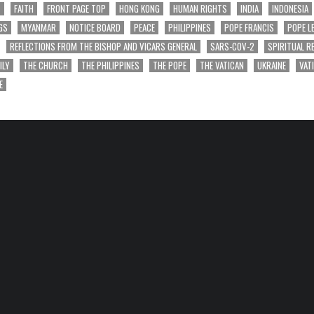
T
FAITH
FRONT PAGE TOP
HONG KONG
HUMAN RIGHTS
INDIA
INDONESIA
GS
MYANMAR
NOTICE BOARD
PEACE
PHILIPPINES
POPE FRANCIS
POPE L
REFLECTIONS FROM THE BISHOP AND VICARS GENERAL
SARS-COV-2
SPIRITUAL R
ILY
THE CHURCH
THE PHILIPPINES
THE POPE
THE VATICAN
UKRAINE
VAT
E