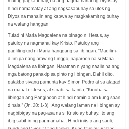
muling pagkabuhay, na ang pagmamahal ng Diyos ay
hindi namamatay at ang nagsasabuhay sa utos ng
Diyos na mahalin ang kapwa ay magkakamit ng buhay
na walang hanggan.
Tulad ni Maria Magdalena na binago ni Hesus, ay
patuloy na nagmahal kay Kristo. Patuloy ang
paglilingkod ni Maria hanggang sa libingan. “Madilim-
dilim pa nang araw ng Linggo, naparoon na si Maria
Magdalena sa libingan. Naratnan niyang naalis na ang
mga batong panakip sa pinto ng libingan. Dahil dito,
patakbo siyang pumunta kay Simon Pedro at sa alagad
na mahal ni Jesus, at sinabi sa kanila; “Kinuha sa
libingan ang Panginoon at hindi namin alam kung saan
dinala!” (Jn. 20: 1-3). Ang walang laman na libingan ay
nagbibigay na pag-asa na si Kristo ay buhay. Ito ang
ibig sabihin ng pagmamahal. Hindi iniisip ang sarili,
kundi ang Diyos at ang kapwa. Kung tayo ay walang-