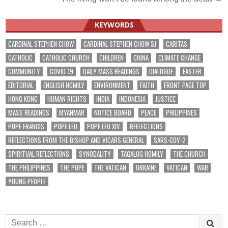
navigation
KEYWORDS
CARDINAL STEPHEN CHOW
CARDINAL STEPHEN CHOW SJ
CARITAS
CATHOLIC
CATHOLIC CHURCH
CHILDREN
CHINA
CLIMATE CHANGE
COMMUNITY
COVID-19
DAILY MASS READINGS
DIALOGUE
EASTER
EDITORIAL
ENGLISH HOMILY
ENVIRONMENT
FAITH
FRONT PAGE TOP
HONG KONG
HUMAN RIGHTS
INDIA
INDONESIA
JUSTICE
MASS READINGS
MYANMAR
NOTICE BOARD
PEACE
PHILIPPINES
POPE FRANCIS
POPE LEO
POPE LEO XIV
REFLECTIONS
REFLECTIONS FROM THE BISHOP AND VICARS GENERAL
SARS-COV-2
SPIRITUAL REFLECTIONS
SYNODALITY
TAGALOG HOMILY
THE CHURCH
THE PHILIPPINES
THE POPE
THE VATICAN
UKRAINE
VATICAN
WAR
YOUNG PEOPLE
Search