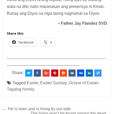
wala na dito natin maranasan ang presensya ni Kristo.
Buhay ang Diyos sa mga taong nagmahal sa Diyos.
•
Father Jay Flandez SVD
Share this:
Facebook
X
___________________________________________
________________________________
Share:
Tagged
Easter
,
Easter Sunday
,
Octave of Easter
,
Tagalog homily
Post
← He is risen and is living by our side
The living won’t be found among the dead →