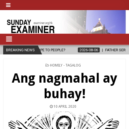
G HOPE TO PEOPLE?
BREAKING NEWS
2026-08-06
FATHER SERGIO CHAVIRA RETURN
POSTED
HOMILY - TAGALOG
IN
Ang nagmahal ay
buhay!
10 APRIL 2020