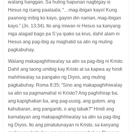
walang hanggan. Sa huling hapunan nagbigay si
Hesus ng isang paalaala; “…mag-ibigan kayo! Kung
paanong inibig ko kayo, gayon din naman, mag-ibigan
kayo.” (Jn. 13:34). Ito ang iniwan ni Hesus sa kanyang
mga alagad bago pa S’ya ipako sa krus, dahil alam ni
Hesus ang pag-ibig ay maghatid sa atin ng muling
pagkabuhay.
Walang makapaghihiwalay sa atin sa pag-ibig ni Kristo.
Dahil ang taong umibig kay Kristo at sa kapwa ay hindi
mahihiwalay sa pangako ng Diyos, ang muling
pagkabuhay. Roma 8:35; “Sino ang makapaghihiwalay
sa atin sa pagmamahal ni Kristo? Ang paghihirap ba,
ang kapighatian ba, ang pag-uusig, ang gutom, ang
kahubaran, ang panganib, o ang tabak?” Hindi ang
kamatayan ang makapaghihiwalay sa atin sa pag-ibig
ng Diyos. Ito ang pinatutunayan ni Kristo, sa kanyang