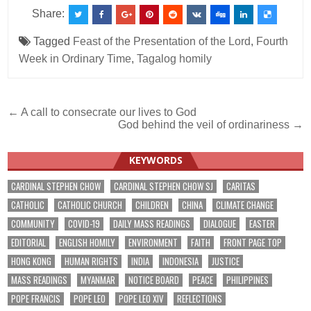
Share:
Tagged
Feast of the Presentation of the Lord
,
Fourth
Week in Ordinary Time
,
Tagalog homily
Post
← A call to consecrate our lives to God
God behind the veil of ordinariness →
navigation
KEYWORDS
CARDINAL STEPHEN CHOW
CARDINAL STEPHEN CHOW SJ
CARITAS
CATHOLIC
CATHOLIC CHURCH
CHILDREN
CHINA
CLIMATE CHANGE
COMMUNITY
COVID-19
DAILY MASS READINGS
DIALOGUE
EASTER
EDITORIAL
ENGLISH HOMILY
ENVIRONMENT
FAITH
FRONT PAGE TOP
HONG KONG
HUMAN RIGHTS
INDIA
INDONESIA
JUSTICE
MASS READINGS
MYANMAR
NOTICE BOARD
PEACE
PHILIPPINES
POPE FRANCIS
POPE LEO
POPE LEO XIV
REFLECTIONS