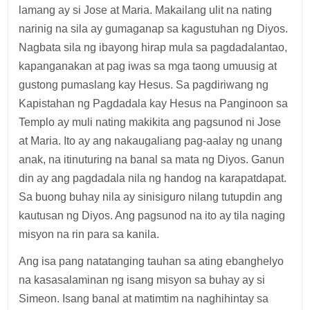
lamang ay si Jose at Maria. Makailang ulit na nating
narinig na sila ay gumaganap sa kagustuhan ng Diyos.
Nagbata sila ng ibayong hirap mula sa pagdadalantao,
kapanganakan at pag iwas sa mga taong umuusig at
gustong pumaslang kay Hesus. Sa pagdiriwang ng
Kapistahan ng Pagdadala kay Hesus na Panginoon sa
Templo ay muli nating makikita ang pagsunod ni Jose
at Maria. Ito ay ang nakaugaliang pag-aalay ng unang
anak, na itinuturing na banal sa mata ng Diyos. Ganun
din ay ang pagdadala nila ng handog na karapatdapat.
Sa buong buhay nila ay sinisiguro nilang tutupdin ang
kautusan ng Diyos. Ang pagsunod na ito ay tila naging
misyon na rin para sa kanila.
Ang isa pang natatanging tauhan sa ating ebanghelyo
na kasasalaminan ng isang misyon sa buhay ay si
Simeon. Isang banal at matimtim na naghihintay sa