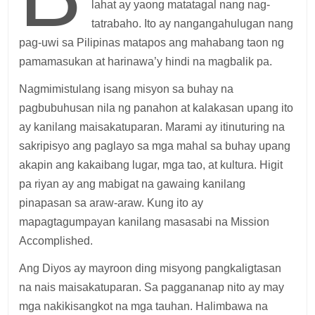
lahat ay yaong matatagal nang nag-
tatrabaho. Ito ay nangangahulugan nang
pag-uwi sa Pilipinas matapos ang mahabang taon ng
pamamasukan at harinawa’y hindi na magbalik pa.
Nagmimistulang isang misyon sa buhay na
pagbubuhusan nila ng panahon at kalakasan upang ito
ay kanilang maisakatuparan. Marami ay itinuturing na
sakripisyo ang paglayo sa mga mahal sa buhay upang
akapin ang kakaibang lugar, mga tao, at kultura. Higit
pa riyan ay ang mabigat na gawaing kanilang
pinapasan sa araw-araw. Kung ito ay
mapagtagumpayan kanilang masasabi na Mission
Accomplished.
Ang Diyos ay mayroon ding misyong pangkaligtasan
na nais maisakatuparan. Sa paggananap nito ay may
mga nakikisangkot na mga tauhan. Halimbawa na