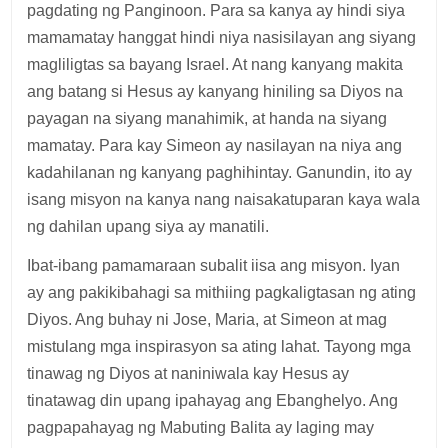
pagdating ng Panginoon. Para sa kanya ay hindi siya
mamamatay hanggat hindi niya nasisilayan ang siyang
magliligtas sa bayang Israel. At nang kanyang makita
ang batang si Hesus ay kanyang hiniling sa Diyos na
payagan na siyang manahimik, at handa na siyang
mamatay. Para kay Simeon ay nasilayan na niya ang
kadahilanan ng kanyang paghihintay. Ganundin, ito ay
isang misyon na kanya nang naisakatuparan kaya wala
ng dahilan upang siya ay manatili.
Ibat-ibang pamamaraan subalit iisa ang misyon. Iyan
ay ang pakikibahagi sa mithiing pagkaligtasan ng ating
Diyos. Ang buhay ni Jose, Maria, at Simeon at mag
mistulang mga inspirasyon sa ating lahat. Tayong mga
tinawag ng Diyos at naniniwala kay Hesus ay
tinatawag din upang ipahayag ang Ebanghelyo. Ang
pagpapahayag ng Mabuting Balita ay laging may