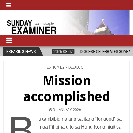
GION
BREAKING NEWS
2026-08-07
DIOCESE CELEBRATES 30 YEARS OF PERMANEN
POSTED
HOMILY - TAGALOG
IN
Mission
accomplished
31 JANUARY 2020
B
ukambibig na ang salitang “for good” sa
mga Filipina dito sa Hong Kong higit sa