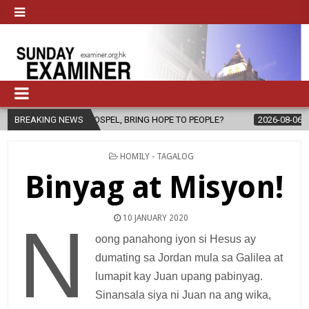
 GOSPEL, BRING HOPE TO PEOPLE?
BREAKING NEWS
2026-08-06
FATHER SERGIO C
POSTED
HOMILY - TAGALOG
IN
Binyag at Misyon!
10 JANUARY 2020
N
oong panahong iyon si Hesus ay
dumating sa Jordan mula sa Galilea at
lumapit kay Juan upang pabinyag.
Sinansala siya ni Juan na ang wika,