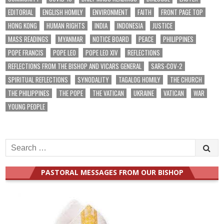
EDITORIAL
ENGLISH HOMILY
ENVIRONMENT
FAITH
FRONT PAGE TOP
HONG KONG
HUMAN RIGHTS
INDIA
INDONESIA
JUSTICE
MASS READINGS
MYANMAR
NOTICE BOARD
PEACE
PHILIPPINES
POPE FRANCIS
POPE LEO
POPE LEO XIV
REFLECTIONS
REFLECTIONS FROM THE BISHOP AND VICARS GENERAL
SARS-COV-2
SPIRITUAL REFLECTIONS
SYNODALITY
TAGALOG HOMILY
THE CHURCH
THE PHILIPPINES
THE POPE
THE VATICAN
UKRAINE
VATICAN
WAR
YOUNG PEOPLE
Search
for:
PASTORAL MESSAGES FROM OUR BISHOP