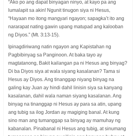
“Ako po ang dapat binyagan ninyo, at kayo pa ang
lumalapit sa akin! Ngunit tinugon siya ni Hesus,
“Hayaan mo itong mangyari ngayon; sapagka’t ito ang
nararapat nating gawin upang matupad ang kalooban
ng Diyos.” (Mt. 3:13-15).
Ipinagdiriwang natin ngayon ang Kapistahan ng
Pagbibinyag sa Panginoon. At baka tayo ay
magtatanong, Bakit kailangan pa ni Hesus ang binyag?
Di ba Diyos siya at wala siyang kasalanan? Tama si
Hesus ay Diyos. Ang tinanggap niyang binyag na
galing kay Juan ay hindi dahil linisin siya sa kanyang
kasalanan, dahil wala naman siyang kasalanan. Ang
binyag na tinanggap ni Hesus ay para sa atin, upang
ang tubig sa ilog Jordan ay magiging banal. At kung
sino man ang tumanggap sa binyag ay mamuhay ng
kabanalan. Pinabanal ni Hesus ang tubig, at sinumang