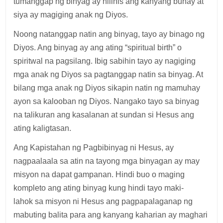
tumanggap ng binyag ay nilinis ang kanyang buhay at
siya ay magiging anak ng Diyos.
Noong natanggap natin ang binyag, tayo ay binago ng
Diyos. Ang binyag ay ang ating “spiritual birth” o
spiritwal na pagsilang. Ibig sabihin tayo ay nagiging
mga anak ng Diyos sa pagtanggap natin sa binyag. At
bilang mga anak ng Diyos sikapin natin ng mamuhay
ayon sa kalooban ng Diyos. Nangako tayo sa binyag
na talikuran ang kasalanan at sundan si Hesus ang
ating kaligtasan.
Ang Kapistahan ng Pagbibinyag ni Hesus, ay
nagpaalaala sa atin na tayong mga binyagan ay may
misyon na dapat gampanan. Hindi buo o maging
kompleto ang ating binyag kung hindi tayo maki-
lahok sa misyon ni Hesus ang pagpapalaganap ng
mabuting balita para ang kanyang kaharian ay maghari