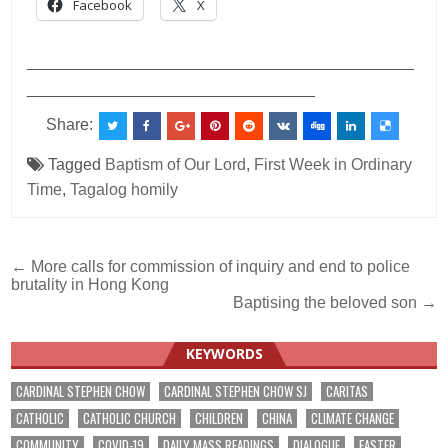
Facebook
X
___________________________________________
________________________________
Share:
Tagged
Baptism of Our Lord
,
First Week in Ordinary
Time
,
Tagalog homily
Post
← More calls for commission of inquiry and end to police
brutality in Hong Kong
navigation
Baptising the beloved son →
KEYWORDS
CARDINAL STEPHEN CHOW
CARDINAL STEPHEN CHOW SJ
CARITAS
CATHOLIC
CATHOLIC CHURCH
CHILDREN
CHINA
CLIMATE CHANGE
COMMUNITY
COVID-19
DAILY MASS READINGS
DIALOGUE
EASTER