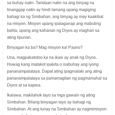
sa buhay natin. Tandaan natin na ang binyag na
tinanggap natin ay hindi lamang upang magiging
bahagi ka ng Simbahan, ang binyag ay may kaakibat
na misyon. Misyon upang ipalaganap ang mabuting
balita, upang ang kaharian ng Diyos ay maghari sa
ating lipunan.
Binyagan ka ba? Mag misyon ka! Paano?
Una, magpakatotoo ka na ikaw ay anak ng Diyos.
Huwag kang matakot ipakita o isabuhay ang iyong
pananampalataya. Dapat ating ipagmalaki ang ating
pananampalataya sa pamamagitan ng pagmamahal sa
Diyos at sa kapwa.
Ikalawa, makilahok tayo sa mga gawain ng ating
Simbahan. Bilang binyagan tayo ay bahagi ng
Simbahan. At ang tunay na Simbahan ay nagmimisyon