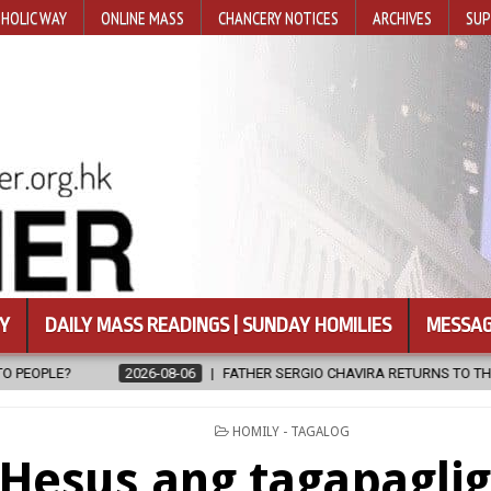
HOLIC WAY
ONLINE MASS
CHANCERY NOTICES
ARCHIVES
SUP
Y
DAILY MASS READINGS | SUNDAY HOMILIES
MESSAG
2026-08-06
FATHER SERGIO CHAVIRA RETURNS TO THE LORD
2
POSTED
HOMILY - TAGALOG
IN
 Hesus ang tagapaglig