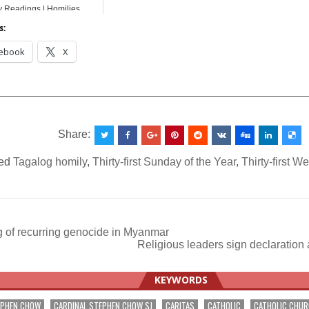
y Readings | Homilies
s:
ebook
X
__________________________________________________
Share:
ed
Tagalog homily
,
Thirty-first Sunday of the Year
,
Thirty-first W
 of recurring genocide in Myanmar
Religious leaders sign declaration
ation
KEYWORDS
EPHEN CHOW
CARDINAL STEPHEN CHOW SJ
CARITAS
CATHOLIC
CATHOLIC CHU