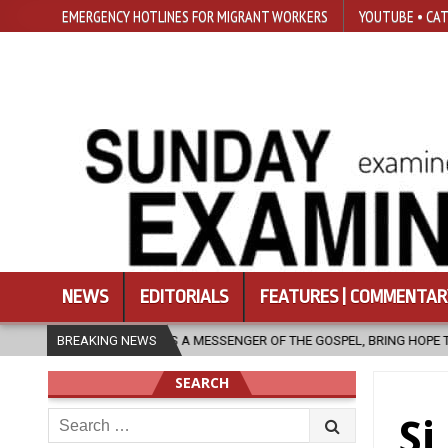
EMERGENCY HOTLINES FOR MIGRANT WORKERS
YOUTUBE • CAT
NEWS
EDITORIALS
FEATURES | COMMENTAR
CHURCH, AS A MESSENGER OF THE GOSPEL, BRING HOPE TO PEOPLE?
BREAKING NEWS
SEARCH
Search
Si
for: