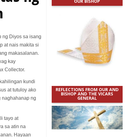
OUR BISHOP
n
 ng Diyos sa isang
at nais makita si
sang makasalanan.
wag kay
x Collector.
kahilingan kundi
REFLECTIONS FROM OUR AND
us at tutuloy ako
BISHOP AND THE VICARS
GENERAL
ng naghahanap ng
i tayo at
a sa atin na
ahanan. Hayaan