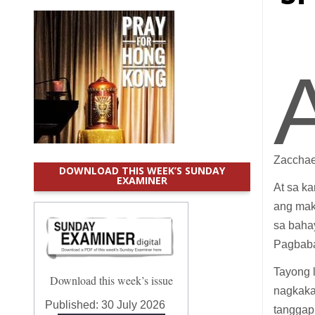
Zacchaeu
DOWNLOAD THIS WEEK’S SUNDAY
EXAMINER
At sa k
ang maka
sa baha
Pagbab
Tayong 
Download this week’s issue
nagkaka
Published:
30 July 2026
tanggapi