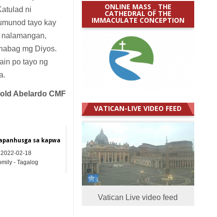
ONLINE MASS _ THE
Katulad ni
CATHEDRAL OF THE
IMMACULATE CONCEPTION
sumunod tayo kay
o nalamangan,
a habag mg Diyos.
ain po tayo ng
a.
nold Abelardo CMF
VATICAN-LIVE VIDEO FEED
panhusga sa kapwa
2022-02-18
mily - Tagalog
Vatican Live video feed