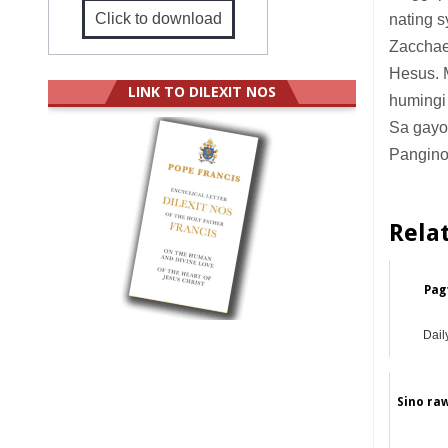
Click to download
nating s
Zacchae
Hesus. 
LINK TO DILEXIT NOS
humingi 
Sa gayo
Pangino
Rela
Pag
Dail
Sino ra