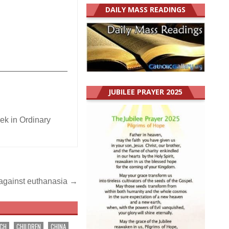
DAILY MASS READINGS
_______________
JUBILEE PRAYER 2025
eek in Ordinary
 against euthanasia →
RCH
CHILDREN
CHINA