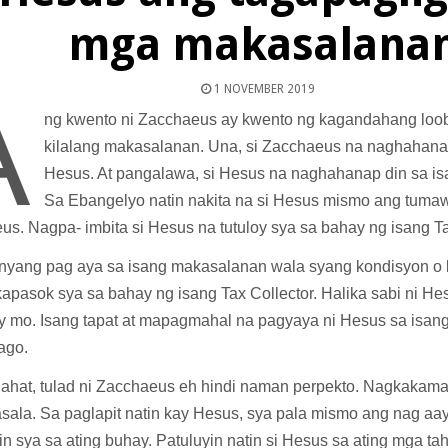
mga makasalana
1 NOVEMBER 2019
A
ng kwento ni Zacchaeus ay kwento ng kagandahang loob
kilalang makasalanan. Una, si Zacchaeus na naghahanap 
Hesus. At pangalawa, si Hesus na naghahanap din sa i
Sa Ebangelyo natin nakita na si Hesus mismo ang tuma
s. Nagpa- imbita si Hesus na tutuloy sya sa bahay ng isang Ta
anyang pag aya sa isang makasalanan wala syang kondisyon o 
pasok sya sa bahay ng isang Tax Collector. Halika sabi ni Hes
y mo. Isang tapat at mapagmahal na pagyaya ni Hesus sa isa
ago.
lahat, tulad ni Zacchaeus eh hindi naman perpekto. Nagkakamal
sala. Sa paglapit natin kay Hesus, sya pala mismo ang nag aay
n sya sa ating buhay. Patuluyin natin si Hesus sa ating mga t