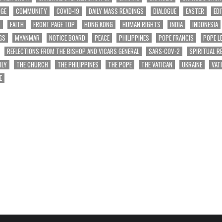
NGE
COMMUNITY
COVID-19
DAILY MASS READINGS
DIALOGUE
EASTER
EDI
T
FAITH
FRONT PAGE TOP
HONG KONG
HUMAN RIGHTS
INDIA
INDONESIA
GS
MYANMAR
NOTICE BOARD
PEACE
PHILIPPINES
POPE FRANCIS
POPE L
REFLECTIONS FROM THE BISHOP AND VICARS GENERAL
SARS-COV-2
SPIRITUAL R
ILY
THE CHURCH
THE PHILIPPINES
THE POPE
THE VATICAN
UKRAINE
VAT
E