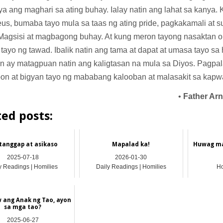
ya ang maghari sa ating buhay. Ialay natin ang lahat sa kanya. 
us, bumaba tayo mula sa taas ng ating pride, pagkakamali at 
Magsisi at magbagong buhay. At kung meron tayong nasaktan 
tayo ng tawad. Ibalik natin ang tama at dapat at umasa tayo s
n ay matagpuan natin ang kaligtasan na mula sa Diyos. Pagpal
on at bigyan tayo ng mababang kalooban at malasakit sa kapw
•
Father Ar
ted posts:
tanggap at asikaso
Mapalad ka!
Huwag ma
2025-07-18
2026-01-30
y Readings | Homilies
Daily Readings | Homilies
Ho
w ang Anak ng Tao, ayon
sa mga tao?
2025-06-27